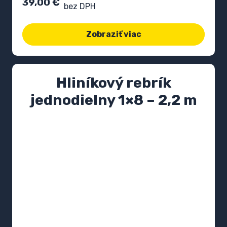
39,00
€
bez DPH
Zobraziť viac
Hliníkový rebrík
jednodielny 1×8 – 2,2 m