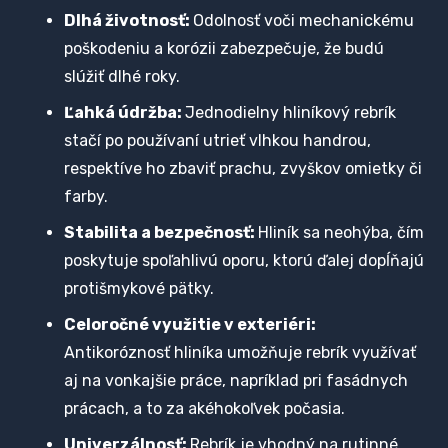
Dlhá životnosť:
Odolnosť voči mechanickému
poškodeniu a korózii zabezpečuje, že budú
slúžiť dlhé roky.
Ľahká údržba:
Jednodielny hliníkový rebrík
stačí po používaní utrieť vlhkou handrou,
respektíve ho zbaviť prachu, zvyškov omietky či
farby.
Stabilita a bezpečnosť:
Hliník sa neohýba, čím
poskytuje spoľahlivú oporu, ktorú ďalej dopĺňajú
protišmykové pätky.
Celoročné využitie v exteriéri:
Antikoróznosť hliníka umožňuje rebrík využívať
aj na vonkajšie práce, napríklad pri fasádnych
prácach, a to za akéhokoľvek počasia.
Univerzálnosť:
Rebrík je vhodný na rutinné