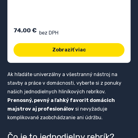
74,00
€
bez DPH
Zobraziť viac
Ak hľadáte univerzálny a všestranný nástroj na
stavby a práce v domácnosti, vyberte si z ponuky
našich jednodielnych hliníkových rebríkov.
Prenosný, pevný a ľahký favorit domácich
majstrov aj profesionálov
si nevyžaduje
komplikované zaobchádzanie ani údržbu.
Čo je to jednodielny rebrík?