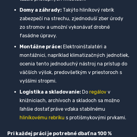
Domy a záhrady:
Takýto hliníkový rebrík
zabezpečí na strechu, zjednoduší zber úrody
zo stromov a umožní vykonávať drobné
fasádne úpravy.
Montážne práce:
Elektroinštalatéri a
montážnici, napríklad klimatizačných jednotiek,
ocenia tento jednoduchý nástroj na prístup do
väčších výšok, predovšetkým v priestoroch s
vyššími stropmi.
Logistika a skladovanie:
Do
regálov
v
knižniciach, archívoch a skladoch sa možno
ľahšie dostať práve vďaka stabilnému
hliníkovému rebríku
s protišmykovými prvkami.
Pri každej práci je potrebné dbať na 100 %