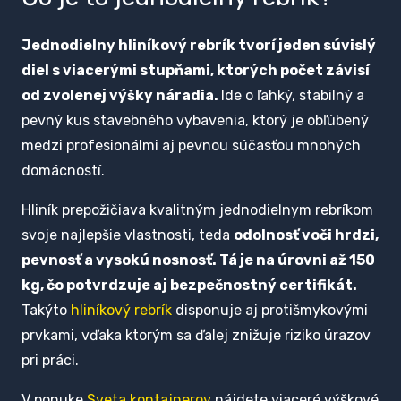
Jednodielny hliníkový rebrík tvorí jeden súvislý
diel s viacerými stupňami, ktorých počet závisí
od zvolenej výšky náradia.
Ide o ľahký, stabilný a
pevný kus stavebného vybavenia, ktorý je obľúbený
medzi profesionálmi aj pevnou súčasťou mnohých
domácností.
Hliník prepožičiava kvalitným jednodielnym rebríkom
svoje najlepšie vlastnosti, teda
odolnosť voči hrdzi,
pevnosť a vysokú nosnosť. Tá je na úrovni až 150
kg, čo potvrdzuje aj bezpečnostný certifikát.
Takýto
hliníkový rebrík
disponuje aj protišmykovými
prvkami, vďaka ktorým sa ďalej znižuje riziko úrazov
pri práci.
V ponuke
Sveta kontajnerov
nájdete viaceré výškové