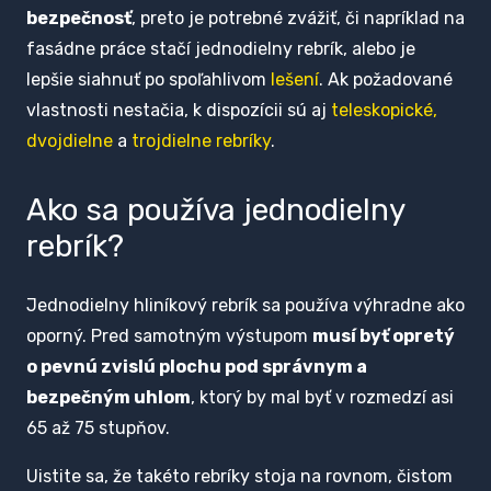
bezpečnosť
, preto je potrebné zvážiť, či napríklad na
fasádne práce stačí jednodielny rebrík, alebo je
lepšie siahnuť po spoľahlivom
lešení
. Ak požadované
vlastnosti nestačia, k dispozícii sú aj
teleskopické,
dvojdielne
a
trojdielne rebríky
.
Ako sa používa jednodielny
rebrík?
Jednodielny hliníkový rebrík sa používa výhradne ako
oporný. Pred samotným výstupom
musí byť opretý
o pevnú zvislú plochu pod správnym a
bezpečným uhlom
, ktorý by mal byť v rozmedzí asi
65 až 75 stupňov.
Uistite sa, že takéto rebríky stoja na rovnom, čistom