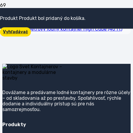
Kontajnery 12m
Produkt
Produkt
bol pridaný do košíka.
Vyhľadávač
Kontajnery 12m
Dovážame a predávame lodné kontajnery pre rôzne účely
– od skladovania až po prestavby. Spoľahlivosť, rýchle
dodanie a individuálny prístup sú pre nás
samozrejmosťou.
Produkty