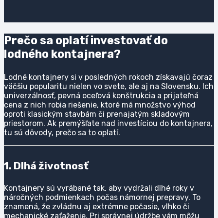
Prečo sa oplatí investovať do
lodného kontajnera?
Lodné kontajnery si v posledných rokoch získavajú čoraz
väčšiu popularitu nielen vo svete, ale aj na Slovensku. Ich
univerzálnosť, pevná oceľová konštrukcia a prijateľná
cena z nich robia riešenie, ktoré má množstvo výhod
oproti klasickým stavbám či prenajatým skladovým
priestorom. Ak premýšľate nad investíciou do kontajnera,
tu sú dôvody, prečo sa to oplatí.
1. Dlhá životnosť
Kontajnery sú vyrábané tak, aby vydržali dlhé roky v
náročných podmienkach počas námornej prepravy. To
znamená, že zvládnu aj extrémne počasie, vlhko či
mechanické zaťaženie. Pri správnej údržbe vám môžu