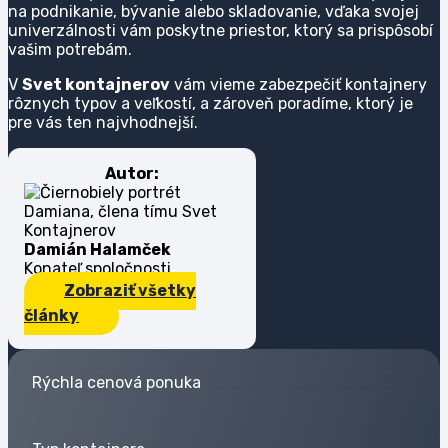
na podnikanie, bývanie alebo skladovanie, vďaka svojej
univerzálnosti vám poskytne priestor, ktorý sa prispôsobí
vašim potrebám.
V
Svet kontajnerov
vám vieme zabezpečiť kontajnery
rôznych typov a veľkostí, a zároveň poradíme, ktorý je
pre vás ten najvhodnejší.
Autor:
Damián Halamček
Konateľ spoločnosti
Zobraziť všetky
články
Rýchla cenová ponuka