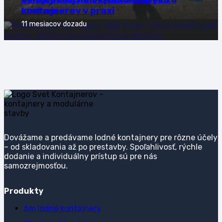
krokom
kontajnerov v praxi
11 mesiacov dozadu
11 mesiacov dozadu
Dovážame a predávame lodné kontajnery pre rôzne účely
– od skladovania až po prestavby. Spoľahlivosť, rýchle
dodanie a individuálny prístup sú pre nás
samozrejmosťou.
Produkty
6m lodné kontajnery