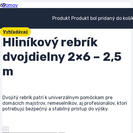
Domov
Hliníkové rebríky
Hliníkový rebrík dvojdielny 2×6 – 2,5 m
Produkt
Produkt
bol pridaný do koší
Vyhľadávač
Hliníkový rebrík
dvojdielny 2×6 – 2,5
m
Dvojitý rebrík patrí k univerzálnym pomôckam pre
domácich majstrov, remeselníkov, aj profesionálov, ktorí
potrebujú bezpečný a stabilný prístup do výšky.
množstvo Hliníkový rebrík dvojdielny 2x6 - 2,5 m