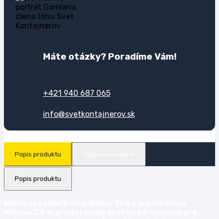
Máte otázky? Poradíme Vám!
+421 940 687 065
info@svetkontajnerov.sk
Popis produktu
Údaje o produkte
Popis produktu
Hliníkový rebrík dvojdielny 2×6 s maximálnou
dĺžkou 2,5 m predstavuje praktické riešenie pre