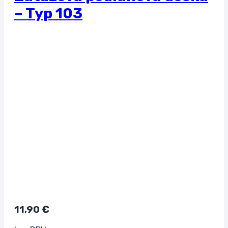
– Typ 103
11,90
€