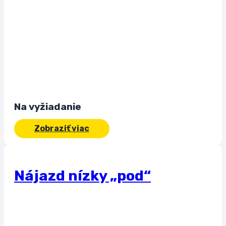
Na vyžiadanie
Zobraziť viac
Nájazd nízky „pod“