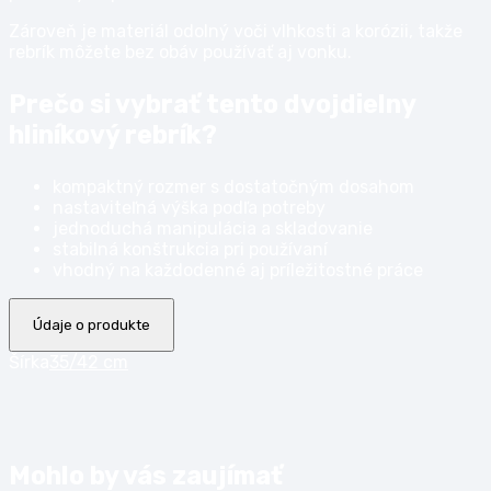
Zároveň je materiál odolný voči vlhkosti a korózii, takže
rebrík môžete bez obáv používať aj vonku.
Prečo si vybrať tento dvojdielny
hliníkový rebrík?
kompaktný rozmer s dostatočným dosahom
nastaviteľná výška podľa potreby
jednoduchá manipulácia a skladovanie
stabilná konštrukcia pri používaní
vhodný na každodenné aj príležitostné práce
Údaje o produkte
Šírka
35/42 cm
Mohlo by vás zaujímať