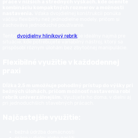
práce v nižších a stredných výškach, kde oceníte
kombináciu kompaktných rozmerov a možnosti
nastavenia.
Vďaka dvojdielnej konštrukcii ponúka
väčšiu flexibilitu než jednodielne modely, pričom si
zachováva jednoduché používanie.
Tento
dvojdielny hliníkový rebrík
je ideálny najmä pre
situácie, kde potrebujete variabilný nástroj, ktorý sa
prispôsobí rôznym úlohám bez zbytočnej manipulácie.
Flexibilné využitie v každodennej
praxi
Dĺžka 2,5 m umožňuje pohodlný prístup do výšky pri
bežných úlohách, pričom možnosť nastavenia robí
rebrík univerzálnejším.
Využijete ho doma, v dielni aj
pri jednoduchších stavebných prácach.
Najčastejšie využitie:
bežná údržba domácnosti
práce v dielni alebo garáži