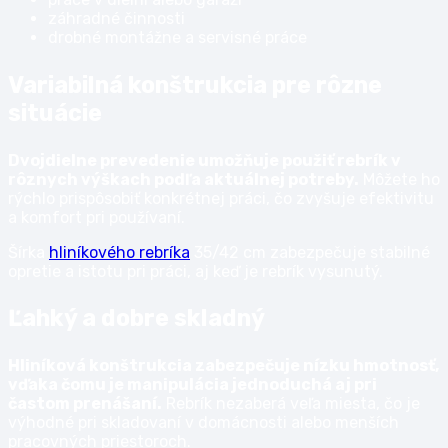
záhradné činnosti
drobné montážne a servisné práce
Variabilná konštrukcia pre rôzne
situácie
Dvojdielne prevedenie umožňuje použiť rebrík v
rôznych výškach podľa aktuálnej potreby.
Môžete ho
rýchlo prispôsobiť konkrétnej práci, čo zvyšuje efektivitu
a komfort pri používaní.
Šírka
hliníkového rebríka
35/42 cm zabezpečuje stabilné
opretie a istotu pri práci, aj keď je rebrík vysunutý.
Ľahký a dobre skladný
Hliníková konštrukcia zabezpečuje nízku hmotnosť,
vďaka čomu je manipulácia jednoduchá aj pri
častom prenášaní.
Rebrík nezaberá veľa miesta, čo je
výhodné pri skladovaní v domácnosti alebo menších
pracovných priestoroch.