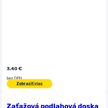
3,40
€
bez DPH
Zobraziť viac
Zaťažová podlahová doska