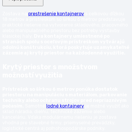
Zostava na
prestrešenie kontajnerov
s celkovou dĺžkou
18 metrov a prístreškom so šírkou 6 metrov predstavuje
praktické riešenie na vytvorenie skladového, pracovného
alebo manipulačného priestoru bez potreby výstavby
klasickej haly.
Dva kontajnery umiestnené po
stranách spolu s oceľovým prístreškom vytvárajú
odolnú konštrukciu, ktorá poskytuje uzamykateľné
zázemie aj krytý priestor na každodenné využitie.
Krytý priestor s množstvom
možností využitia
Prístrešok so šírkou 6 metrov ponúka dostatok
priestoru na manipuláciu s materiálom, parkovanie
techniky alebo ochranu strojov pred nepriaznivým
počasím.
Samotné
lodné kontajnery
je možné využiť ako
sklad náradia, dielňu, technické zázemie alebo
kanceláriu. Vďaka modulárnemu riešeniu je zostava
vhodná pre stavebné firmy, priemyselné prevádzky,
logistické centrá aj poľnohospodárske podniky.