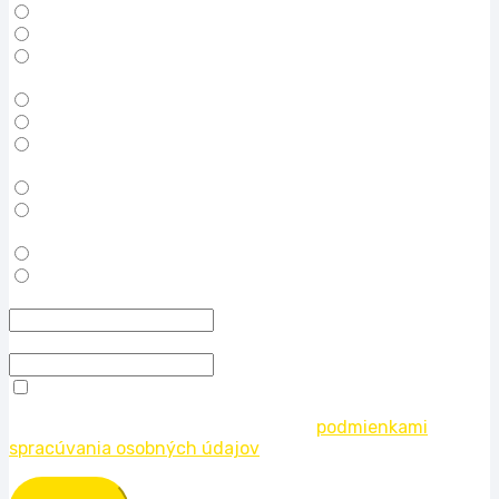
Nové (po jednej ceste)
Použité (viacročné, plne funkčné a vodotesné)
Nezáleží
Mám záujem
O čisté (prázdne) kontajnery
Kontajnery vybavené regálmi – počet a rozmer podľa dohody
Kontajnery s osvetlením – počet a umiestnenie podľa dohody
Mám záujem o dopravu kontajnerov
S vykládkou u mňa na mieste
Vykládku si zabezpečím ja (žeriav, auto s hydraulickou rukou)
Na miesto realizácie je bezproblémový prístup kamiónu
Áno
Nie
Som z lokality
Časový horizont realizácie
Potvrdzujem, že som sa oboznámil s
podmienkami
spracúvania osobných údajov
.