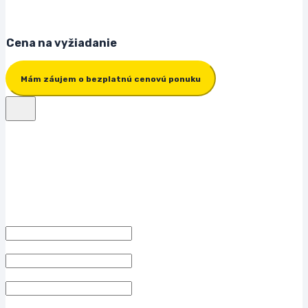
Cena na vyžiadanie
Mám záujem o bezplatnú cenovú ponuku
Cenová ponuka – ZDARMA
Vyplňte nižšie uvedený kontaktný formulár a my Vás budeme spätne
kontaktovať.
Meno
E-mail
Preferujem farbu kontajnerov
Mám záujem o kontajnery v stave