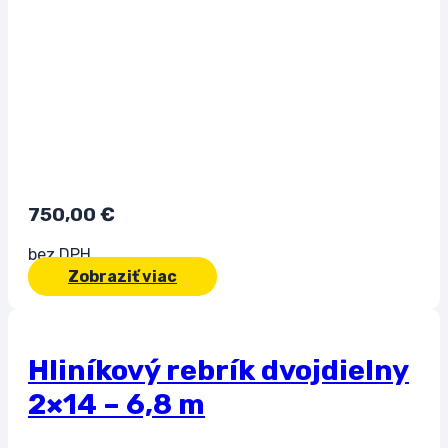
750,00
€
bez DPH
Zobraziť viac
Hliníkový rebrík dvojdielny
2×14 – 6,8 m