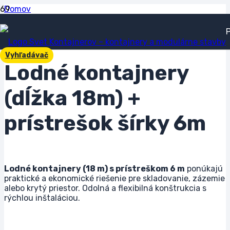
Domov
Prístrešky pre lodné kontajnery
Lodné kontajnery (dĺžka 18m) + prístrešok šírky 6m
Vyhľadávač
Lodné kontajnery
(dĺžka 18m) +
prístrešok šírky 6m
Lodné kontajnery (18 m) s prístreškom 6 m
ponúkajú
praktické a ekonomické riešenie pre skladovanie, zázemie
alebo krytý priestor. Odolná a flexibilná konštrukcia s
rýchlou inštaláciou.