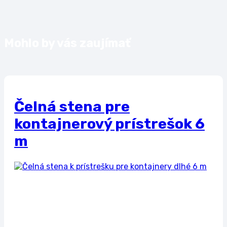
Mohlo by vás zaujímať
Čelná stena pre
kontajnerový prístrešok 6
m