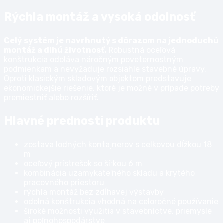
Rýchla montáž a vysoká odolnosť
Celý systém je navrhnutý s dôrazom na jednoduchú
montáž a dlhú životnosť.
Robustná oceľová
konštrukcia odoláva náročným poveternostným
podmienkam a nevyžaduje rozsiahle stavebné úpravy.
Oproti klasickým skladovým objektom predstavuje
ekonomickejšie riešenie, ktoré je možné v prípade potreby
premiestniť alebo rozšíriť.
Hlavné prednosti produktu
zostava lodných kontajnerov s celkovou dĺžkou 18
m
oceľový prístrešok so šírkou 6 m
kombinácia uzamykateľného skladu a krytého
pracovného priestoru
rýchla montáž bez zdĺhavej výstavby
odolná konštrukcia vhodná na celoročné používanie
široké možnosti využitia v stavebníctve, priemysle
aj poľnohospodárstve