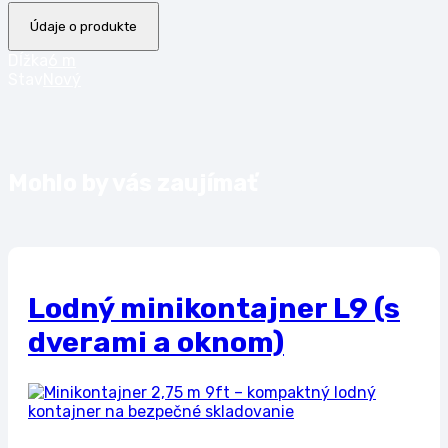
Údaje o produkte
Dĺžka
6 m
Stav
Nový
Mohlo by vás zaujímať
Lodný minikontajner L9 (s
dverami a oknom)