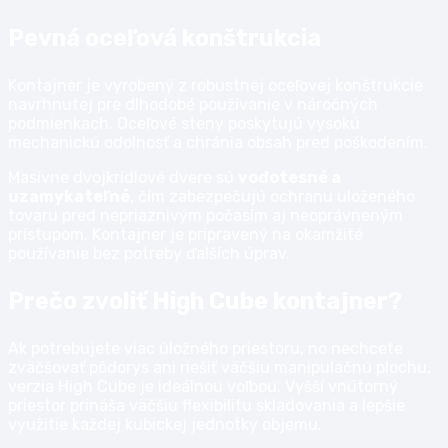
Pevná oceľová konštrukcia
Kontajner je vyrobený z robustnej oceľovej konštrukcie
navrhnutej pre dlhodobé používanie v náročných
podmienkach. Oceľové steny poskytujú vysokú
mechanickú odolnosť a chránia obsah pred poškodením.
Masívne dvojkrídlové dvere sú
vodotesné a
uzamykateľné
, čím zabezpečujú ochranu uloženého
tovaru pred nepriaznivým počasím aj neoprávneným
prístupom. Kontajner je pripravený na okamžité
používanie bez potreby ďalších úprav.
Prečo zvoliť High Cube kontajner?
Ak potrebujete viac úložného priestoru, no nechcete
zväčšovať pôdorys ani riešiť väčšiu manipulačnú plochu,
verzia High Cube je ideálnou voľbou. Vyšší vnútorný
priestor prináša väčšiu flexibilitu skladovania a lepšie
využitie každej kubickej jednotky objemu.