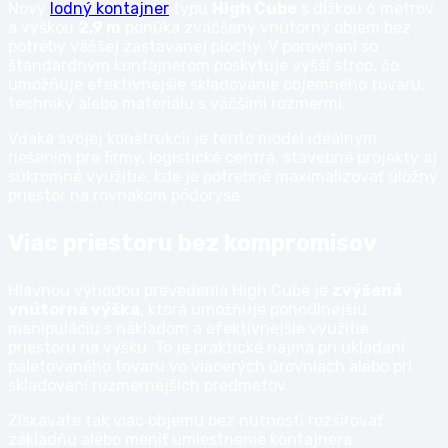
Nový
lodný kontajner
typu
High Cube
s dĺžkou 6 metrov
a výškou
2,9 m
ponúka zväčšený vnútorný objem bez
potreby väčšej zastavanej plochy. V porovnaní so
štandardným kontajnerom poskytuje vyšší strop, čo
umožňuje efektívnejšie skladovanie objemného tovaru,
techniky alebo materiálu s väčšími rozmermi.
Vďaka svojej konštrukcii je tento model ideálnym
riešením pre firmy, logistické centrá, stavebné projekty aj
súkromné využitie, kde je potrebné maximalizovať úložný
priestor na rovnakom pôdoryse.
Viac priestoru bez kompromisov
Hlavnou výhodou prevedenia High Cube je
zvýšená
vnútorná výška
, ktorá umožňuje pohodlnejšiu
manipuláciu s nákladom a efektívnejšie využitie
priestoru na výšku. To je praktické najmä pri ukladaní
paletovaného tovaru vo viacerých úrovniach alebo pri
skladovaní rozmernejších predmetov.
Získavate tak viac objemu bez nutnosti rozširovať
základňu alebo meniť umiestnenie kontajnera.