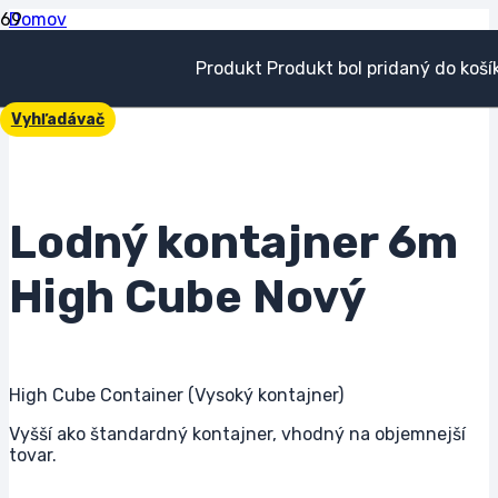
Domov
Lodné kontajnery
Lodný kontajner 6m High Cube Nový
Produkt
Produkt
bol pridaný do koší
Vyhľadávač
Lodný kontajner 6m
High Cube Nový
High Cube Container (Vysoký kontajner)
Vyšší ako štandardný kontajner, vhodný na objemnejší
tovar.