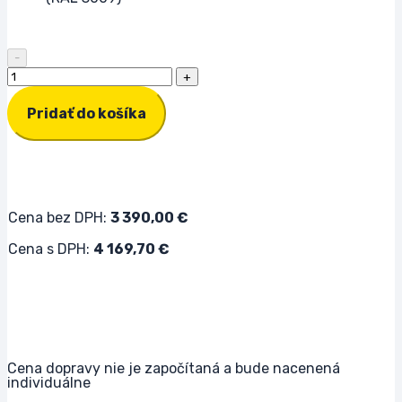
množstvo Lodný kontajner 6m High Cube Nový
Pridať do košíka
Cena bez DPH:
3 390,00
€
Cena s DPH:
4 169,70
€
Cena dopravy nie je započítaná a bude nacenená
individuálne