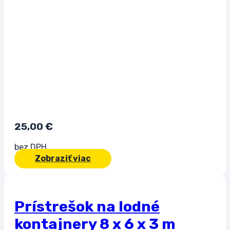
25,00
€
bez DPH
Zobraziť viac
Prístrešok na lodné
kontajnery 8 x 6 x 3 m