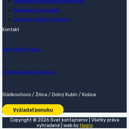
Všeobecné obchodné podmienky
Reklamačný poriadok
Ochrana osobných údajov
Kontakt
+421 940 511 266
info@svetkontajnerov.sk
Sládkovičovo / Žilina / Dolný Kubín / Košice
Vyžiadať ponuku
Copyright ©
2026
Svet kontajnerov | Všetky práva
vyhradené | web by
Hagro