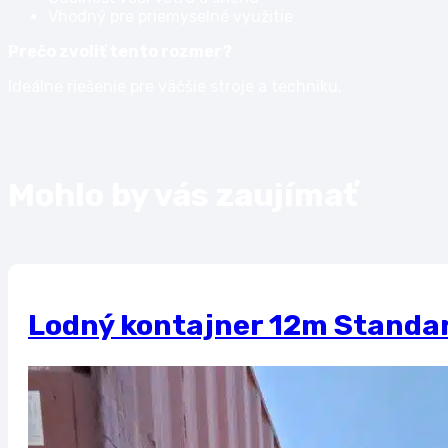
Vhodný pre priemyselné využitie
Prečo zvoliť tento rozmer?
Ideálne riešenie pre väčšie stroje a techniku.
Mohlo by vás zaujímať
Lodný kontajner 12m Standa