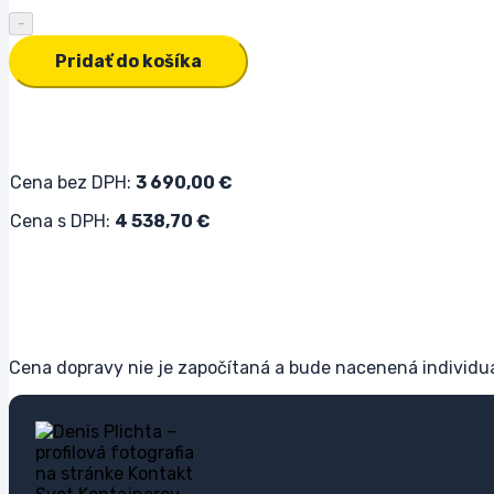
množstvo Prístrešok na lodné kontajnery 9,6 x 6 x 3,6 
Pridať do košíka
Cena bez DPH:
3 690,00
€
Cena s DPH:
4 538,70
€
Cena dopravy nie je započítaná a bude nacenená individu