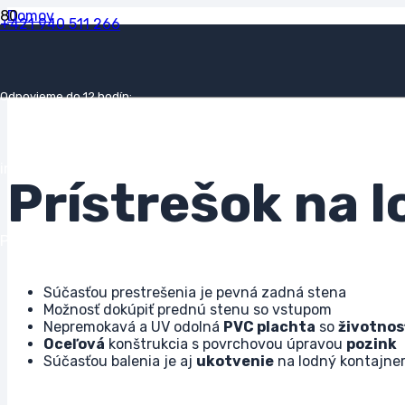
Domov
+421 940 511 266
Prístrešky pre lodné kontajnery
Prístrešok na lodné kontajnery 9,6 x 6 x 3,6 m
Odpovieme do 12 hodín:
info@svetkontajnerov.sk
Prístrešok na l
Produkt
Produkt
bol pridaný do košíka.
Súčasťou prestrešenia je pevná zadná stena
Možnosť dokúpiť prednú stenu so vstupom
Nepremokavá a UV odolná
PVC plachta
so
životnos
Oceľová
konštrukcia s povrchovou úpravou
pozink
Súčasťou balenia je aj
ukotvenie
na lodný kontajne