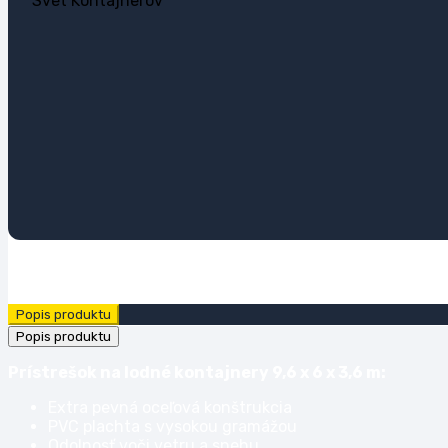
Popis produktu
Popis produktu
Prístrešok na lodné kontajnery 9,6 x 6 x 3,6 m:
Extra pevná oceľová konštrukcia
PVC plachta s vysokou gramážou
Odolnosť voči vetru a snehu