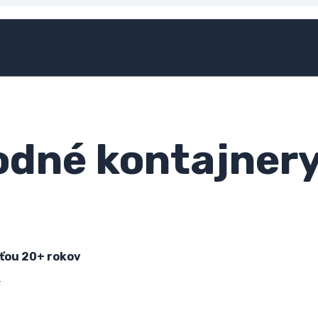
odné kontajnery 
ťou 20+ rokov
r