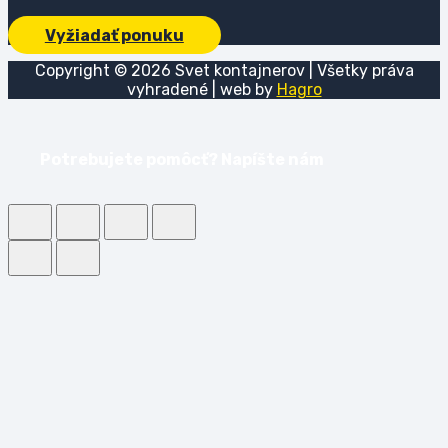
Vyžiadať ponuku
Copyright ©
2026
Svet kontajnerov | Všetky práva
vyhradené | web by
Hagro
Potrebujete pomôcť? Napíšte nám