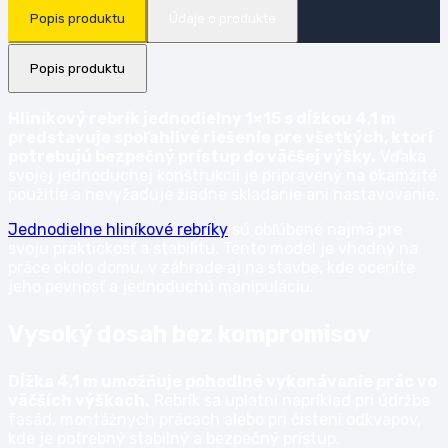
Popis produktu
Údaje o produkte
Popis produktu
Hliníkový rebrík jednodielny 1×15 s dĺžkou 4,1 m
predstavuje spoľahlivé riešenie pre všetkých, ktorí
potrebujú bezpečný prístup do väčšej výšky.
Vďaka
svojej jednoduchej konštrukcii je pripravený na okamžité
použitie a nevyžaduje žiadne skladanie ani nastavovanie.
Jednodielne hliníkové rebríky
sú obľúbené najmä pre
svoju praktickosť a stabilitu. Tento model je vhodný na
práce okolo domu, v záhrade aj na stavbe, kde oceníte
jeho pevnosť a jednoduchú manipuláciu.
Vysoký dosah bez kompromisov
Dĺžka 4,1 m umožňuje pohodlné vykonávanie prác vo
väčších výškach.
Rebrík sa uplatní napríklad pri údržbe
fasád, montážnych prácach alebo pri čistení odkvapov,
kde je potrebný stabilný a bezpečný prístup.