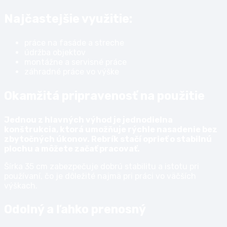
Najčastejšie využitie:
práce na fasáde a streche
údržba objektov
montážne a servisné práce
záhradné práce vo výške
Okamžitá pripravenosť na použitie
Jednou z hlavných výhod je jednodielna
konštrukcia, ktorá umožňuje rýchle nasadenie bez
zbytočných úkonov. Rebrík stačí oprieť o stabilnú
plochu a môžete začať pracovať.
Šírka 35 cm zabezpečuje dobrú stabilitu a istotu pri
používaní, čo je dôležité najmä pri práci vo väčších
výškach.
Odolný a ľahko prenosný