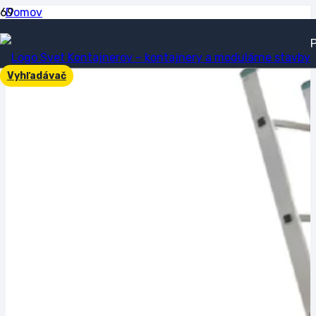
Domov
Hliníkové rebríky
Hliníkový rebrík jednodielny 1×15 – 4,1 m
Vyhľadávač