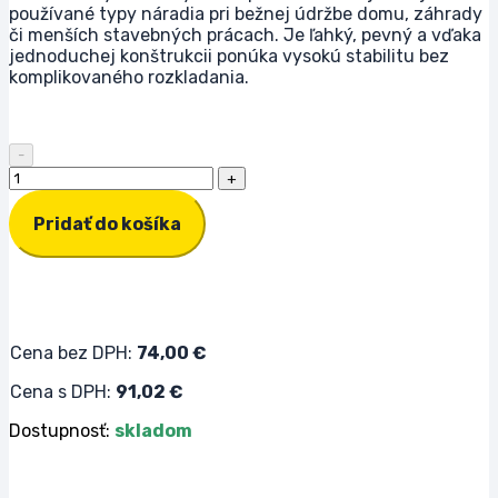
používané typy náradia pri bežnej údržbe domu, záhrady
či menších stavebných prácach. Je ľahký, pevný a vďaka
jednoduchej konštrukcii ponúka vysokú stabilitu bez
komplikovaného rozkladania.
množstvo Hliníkový rebrík jednodielny 1x15 - 4,1 m
Pridať do košíka
Cena bez DPH:
74,00
€
Cena s DPH:
91,02
€
Dostupnosť:
skladom