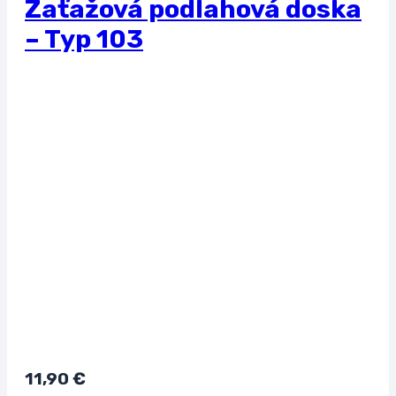
Zaťažová podlahová doska
– Typ 103
11,90
€