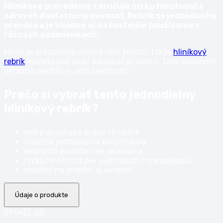
Hliníkové prevedenie zaručuje nízku hmotnosť a
zároveň dostatočnú pevnosť. Rebrík sa jednoducho
prenáša a je vhodný aj na častejšie používanie v
rôznych podmienkach.
Hliník je prirodzene odolný voči korózii, takže
hliníkový
rebrík
môžete bez obáv používať aj vonku. Táto vlastnosť
výrazne predlžuje jeho životnosť.
Prečo si vybrať tento jednodielny
hliníkový rebrík?
veľký dosah pre práce vo výške
stabilná jednodielna konštrukcia
okamžité použitie bez skladania
nízka hmotnosť pre jednoduchú manipuláciu
vhodný na interiér aj exteriér
Údaje o produkte
Šírka
35 cm