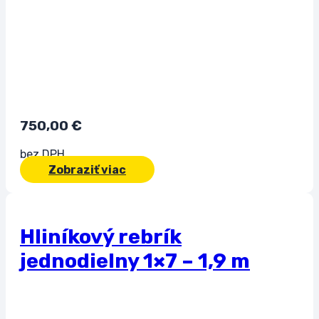
750,00
€
bez DPH
Zobraziť viac
Hliníkový rebrík
jednodielny 1×7 – 1,9 m